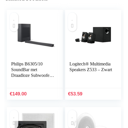
Philips B6305/10
Logitech® Multimedia
SoundBar met
Speakers Z533 – Zwart
Draadloze Subwoofer
(2.1-Kanaals, 140 W
Uitgangsvermogen,
Bluetooth, Dolby
€
149.00
€
53.59
Audio, HDMI ARC…