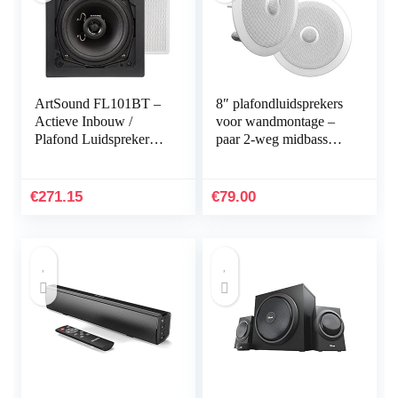
ArtSound FL101BT –
8″ plafondluidsprekers
Actieve Inbouw /
voor wandmontage –
Plafond Luidsprekers
paar 2-weg midbass
(2 Stuks) – 2 x 45W,
woofers Richtbare 1″
AUX/Bluetooth,
titanium dome-tweeter
Viekant, Wit
vlak ontwerp met
€
271.15
€
79.00
55Hz-22kHz frequentie
en 300 watt piek
Eenvoudige installatie
– Pyle PDIC80