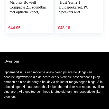
Majority Bowfell
Trust Yuri 2.1
Compacte 2.1 soundbar
Luidsprekerset, PC
met optische kabel,
Speakers Met
AUX en RCA, USB-
Subwoofer,
poort, 50 W, geschikt
Piekvermogen Van
voor tv en pc…
120W, Houten
€
44.95
€
43.18
Subwoofer Met Een
Basdriver Van…
Over ons
Opgemarkt.nl is een moderne alles-in-één prijsvergelijkings- en
beoordelingswebsite die de beste deals biedt die beschikbaar zijn op
amazon en u op de hoogte houdt via de laatst toegevoegde blogs. Alle
afbeeldingen zijn auteursrechtelijk beschermd door hun respectievelijke
eigenaren. Alle geciteerde inhoud is afgeleid van hun respectievelijke
bronnen.