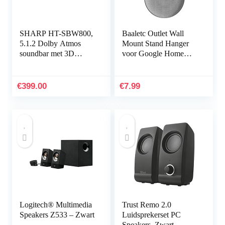
SHARP HT-SBW800,
Baaletc Outlet Wall
5.1.2 Dolby Atmos
Mount Stand Hanger
soundbar met 3D
voor Google Home
surround sound en
Mini Voice Assistants,
draadloze subwoofer,
Compact Holder Case
Bluetooth, 4K-
Plug in Keuken…
€
399.00
€
7.99
ervaring, HDMI…
Logitech® Multimedia
Trust Remo 2.0
Speakers Z533 – Zwart
Luidsprekerset PC
Speakers, Zwart