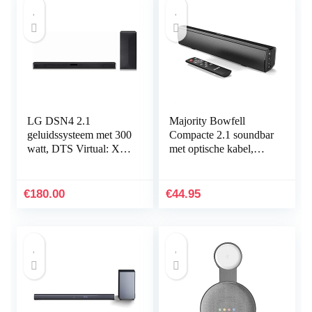
LG DSN4 2.1
Majority Bowfell
geluidssysteem met 300
Compacte 2.1 soundbar
watt, DTS Virtual: X,
met optische kabel,
met HDMI en ARC
AUX en RCA, USB-
poort, 50 W, geschikt
voor tv en pc…
€
180.00
€
44.95