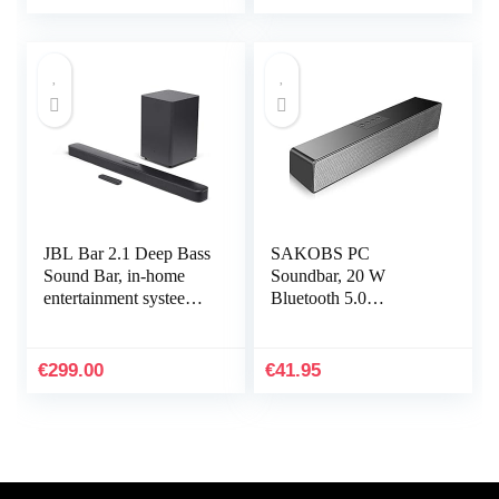
ARC, Geometrisch…
JBL Bar 2.1 Deep Bass
SAKOBS PC
Sound Bar, in-home
Soundbar, 20 W
entertainment systeem
Bluetooth 5.0
met streaming
luidspreker voor pc,
mogelijkheden en
laptop, tv, draagbare
subwoofer, in zwart
computerluidspreker
€
299.00
€
41.95
met 16 uur…