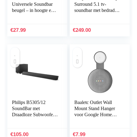
Universele Soundbar
Surround 5.1 tv-
beugel – in hoogte en
soundbar met bedrade
diepte verstelbaar.
subwoofer en
Geschikt voor LG,
achterluidsprekers,
Vizio, Bose, Dolby
zwart
€
27.99
€
249.00
Atmos en nog…
Philips B5305/12
Baaletc Outlet Wall
SoundBar met
Mount Stand Hanger
Draadloze Subwoofer
voor Google Home
(2.1-Kanaals, 70 W
Mini Voice Assistants,
Uitgangsvermogen,
Compact Holder Case
Bluetooth, HDMI
Plug in Keuken…
€
105.00
€
7.99