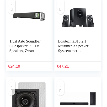
Trust Asto Soundbar
Logitech Z313 2.1
Luidspreker PC TV
Multimedia Speaker
Speakers, Zwart
Systeem met
Subwoofer, Full Range
Audio, 50 Watt
Piekvermogen, Diepe
€
24.19
€
47.21
Bas, 3.5 mm…