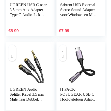
UGREEN USB C naar
Sabrent USB External
3,5 mm Aux Adapter
Stereo Sound Adapter
Type C Audio Jack
voor Windows en Mac.
Adapter Hoofdtelefoon
Plug en play Geen
Converter Compatibel
drivers nodig. (AU-
met Huawei P40 P30
MMSA)
€
8.99
€
7.99
Pro…
UGREEN Audio
[1 PACK]
Splitter Kabel 3.5 mm
POSUGEAR USB C
Male naar Dubbel
Hoofdtelefoon Adapte,
Female Headset
USB C naar 3.5mm
Adapter Kabel Nylon
Jack Type C naar