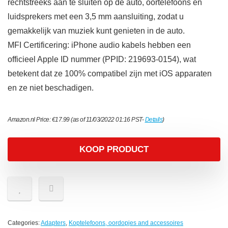
rechtstreeks aan te sluiten op de auto, oortelefoons en
luidsprekers met een 3,5 mm aansluiting, zodat u
gemakkelijk van muziek kunt genieten in de auto.
MFI Certificering: iPhone audio kabels hebben een
officieel Apple ID nummer (PPID: 219693-0154), wat
betekent dat ze 100% compatibel zijn met iOS apparaten
en ze niet beschadigen.
Amazon.nl Price:
€
17.99
(as of 11/03/2022 01:16 PST-
Details
)
KOOP PRODUCT
Categories:
Adapters
,
Koptelefoons, oordopjes and accessoires