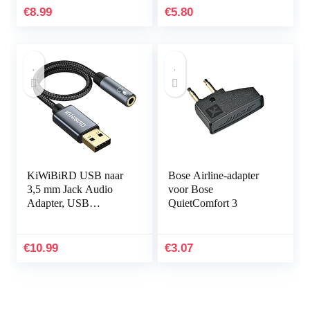
Aux Kabel voor
3.5mm Adapter met
€
8.99
€
5.80
Koptelefoons…
microfoon
Compatibel…
KiWiBiRD USB naar
Bose Airline-adapter
3,5 mm Jack Audio
voor Bose
Adapter, USB
QuietComfort 3
Koptelefoon, Headset
en Microfoon Adapter,
TRRS 4-polig, Externe
€
10.99
€
3.07
Stereo…