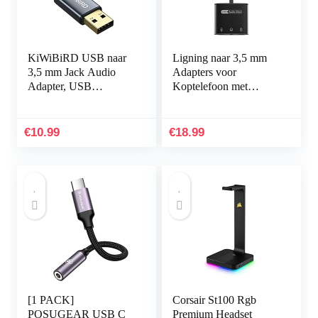
KiWiBiRD USB naar
Ligning naar 3,5 mm
3,5 mm Jack Audio
Adapters voor
Adapter, USB
Koptelefoon met
Koptelefoon, Headset
Oplaadpoort, 3.5 mm
en Microfoon Adapter,
Audio Verlengsnoer
TRRS 4-polig, Externe
Adapter Compatibel
€
10.99
€
18.99
Stereo…
voor 8 7 6…
[1 PACK]
Corsair St100 Rgb
POSUGEAR USB C
Premium Headset