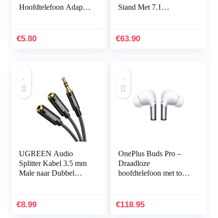
Hoofdtelefoon Adapte,
Stand Met 7.1
USB C naar 3.5mm
Surround Sound
Jack Type C naar
3.5mm Adapter met
€
5.80
€
63.90
microfoon
Compatibel…
UGREEN Audio
OnePlus Buds Pro –
Splitter Kabel 3.5 mm
Draadloze
Male naar Dubbel
hoofdtelefoon met tot
Female Headset
38 uur batterijduur en
Adapter Kabel Nylon
Smart Adaptive Noise
Aux Kabel voor
Cancellation –
€
8.99
€
118.95
Koptelefoons…
Glanzend…