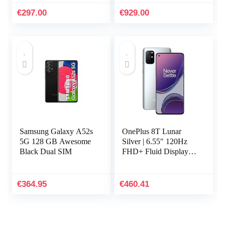
camera en Dual SIM –
2 jaar garantie –
€
297.00
€
929.00
Charcoal…
Samsung Galaxy A52s
OnePlus 8T Lunar
5G 128 GB Awesome
Silver | 6.55″ 120Hz
Black Dual SIM
FHD+ Fluid Display |
8GB RAM + 128GB
Opslagcapaciteit| Quad
Camera | 65W Warp
€
364.95
€
460.41
Charge | Dual SIM |
5G | 2 Jaar Garantie