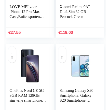
LOVE MEI voor
Xiaomi Redmi 9AT
iPhone 12 Pro Max
Dual-Sim 32 GB –
Case,Buitensporten
Peacock Green
Militaire Heavy Duty
Tank Metalen Cover
Waterdicht
€
27.55
€
119.00
Shockproof…
OnePlus Nord CE 5G
Samsung Galaxy S20
8GB RAM 128GB
Smartphone, Galaxy
sim-vrije smartphone
S20 Smartphone,
met drievoudige
Cloud Blue.