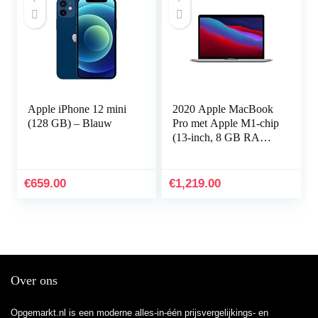
Apple iPhone 12 mini
2020 Apple MacBook
(128 GB) – Blauw
Pro met Apple M1‑chip
(13-inch, 8 GB RAM,
256 GB SSD) –
spacegrijs
€
659.00
€
1,219.00
Over ons
Opgemarkt.nl is een moderne alles-in-één prijsvergelijkings- en