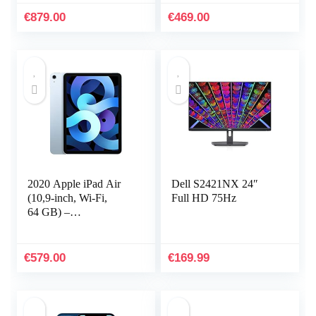
€
879.00
€
469.00
2020 Apple iPad Air
Dell S2421NX 24″
(10,9‑inch, Wi-Fi,
Full HD 75Hz
64 GB) –
Hemelsblauw
(4e generatie)
€
579.00
€
169.99