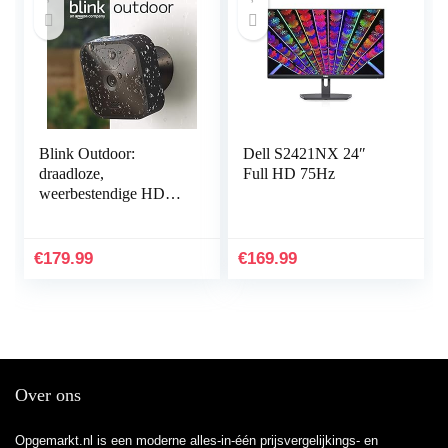
Blink Outdoor:
Dell S2421NX 24″
draadloze,
Full HD 75Hz
weerbestendige HD
beveiligingscamera met
bewegingsdetectie
waarvan de batterijen
€
179.99
€
169.99
twee jaar…
Over ons
Opgemarkt.nl is een moderne alles-in-één prijsvergelijkings- en