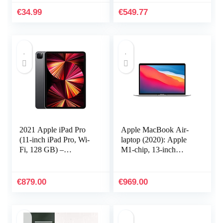
bewegingsdetectie – 1
€
34.99
€
549.77
delig…
2021 Apple iPad Pro
Apple MacBook Air-
(11‑inch iPad Pro, Wi-
laptop (2020): Apple
Fi, 128 GB) –
M1‐chip, 13‐inch
spacegrijs
Retina-display, 8 GB
(3e generatie)
RAM, 256 GB SSD-
opslag, toetsenbord
€
879.00
€
969.00
met…