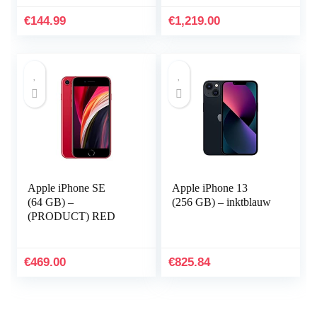
Light Modus,
spacegrijs
(28N17AA)
€
144.99
€
1,219.00
Apple iPhone SE
Apple iPhone 13
(64 GB) –
(256 GB) – inktblauw
(PRODUCT) RED
€
469.00
€
825.84