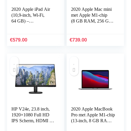
2020 Apple iPad Air
2020 Apple Mac mini
(10,9‑inch, Wi-Fi,
met Apple M1‑chip
64 GB) –
(8 GB RAM, 256 GB
Hemelsblauw
SSD)
(4e generatie)
€
579.00
€
739.00
HP V24e, 23.8 inch,
2020 Apple MacBook
1920×1080 Full HD
Pro met Apple M1‑chip
IPS Scherm, HDMI en
(13-inch, 8 GB RAM,
VGA-poort, Low Blue
256 GB SSD) –