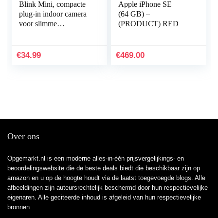
Blink Mini, compacte
Apple iPhone SE
plug-in indoor camera
(64 GB) –
voor slimme
(PRODUCT) RED
beveiliging; 1080p
HD-video,
bewegingsdetectie – 1
€
34.99
€
469.00
delig…
Over ons
Opgemarkt.nl is een moderne alles-in-één prijsvergelijkings- en
beoordelingswebsite die de beste deals biedt die beschikbaar zijn op
amazon en u op de hoogte houdt via de laatst toegevoegde blogs. Alle
afbeeldingen zijn auteursrechtelijk beschermd door hun respectievelijke
eigenaren. Alle geciteerde inhoud is afgeleid van hun respectievelijke
bronnen.