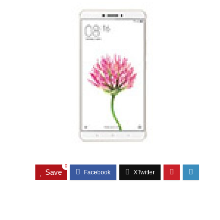
0
Save