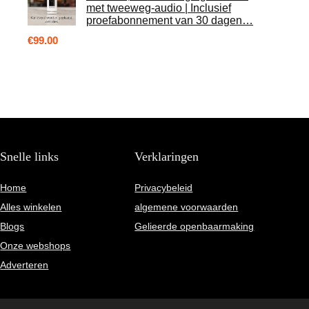
met tweeweg-audio | Inclusief
proefabonnement van 30 dagen…
€
99.00
Snelle links
Verklaringen
Home
Privacybeleid
Alles winkelen
algemene voorwaarden
Blogs
Gelieerde openbaarmaking
Onze webshops
Adverteren