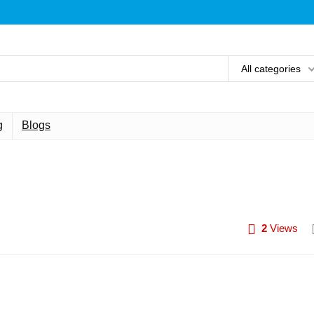
All categories
g
Blogs
2
Views