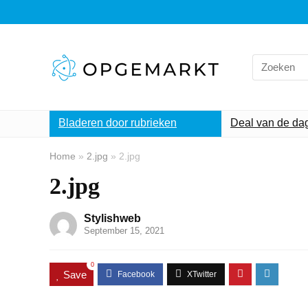
Search
for:
Bladeren door rubrieken
Deal van de da
Home
»
2.jpg
»
2.jpg
2.jpg
Stylishweb
September 15, 2021
0
Save