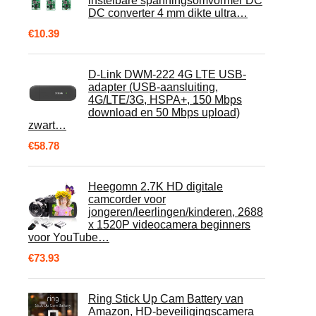
instelbare spanningsomvormer DC
DC converter 4 mm dikte ultra…
€
10.39
D-Link DWM-222 4G LTE USB-
adapter (USB-aansluiting,
4G/LTE/3G, HSPA+, 150 Mbps
download en 50 Mbps upload)
zwart…
€
58.78
Heegomn 2.7K HD digitale
camcorder voor
jongeren/leerlingen/kinderen, 2688
x 1520P videocamera beginners
voor YouTube…
€
73.93
Ring Stick Up Cam Battery van
Amazon, HD-beveiligingscamera