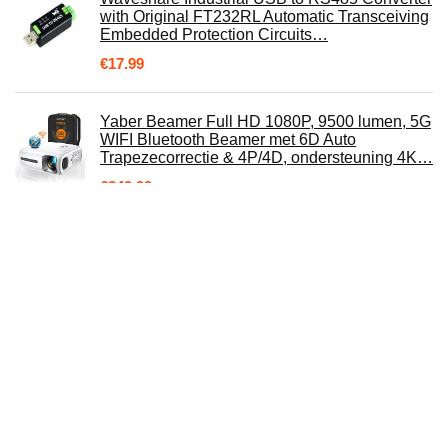
with Original FT232RL Automatic Transceiving
Embedded Protection Circuits…
€
17.99
Yaber Beamer Full HD 1080P, 9500 lumen, 5G
WIFI Bluetooth Beamer met 6D Auto
Trapezecorrectie & 4P/4D, ondersteuning 4K…
€
349.99
GIANTARM Sterrenhemel projector
volwassenen, sterrenprojector nachtlampje
kinderen, lamp sterrenhemel LED-projector
met…
€
48.99
Smartwatch, fitness trackerhorloge, 1,3 inch
HD volledig touchscreen, dames en heren,
horloge voor Android iOS, IP68…