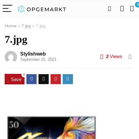
0
Home
»
7.jpg
»
7.jpg
7.jpg
Stylishweb
2
Views
September 15, 2021
0
Save