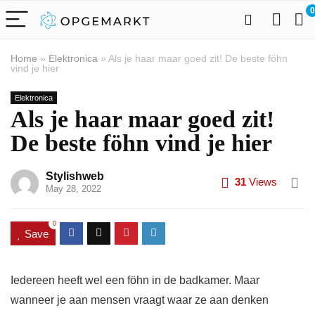
0
Home
»
Elektronica
»
Als je haar maar goed zit! De beste föhn
vind je hier
Elektronica
Als je haar maar goed zit!
De beste föhn vind je hier
Stylishweb
31
Views
May 28, 2022
0
Save
Iedereen heeft wel een föhn in de badkamer. Maar
wanneer je aan mensen vraagt waar ze aan denken