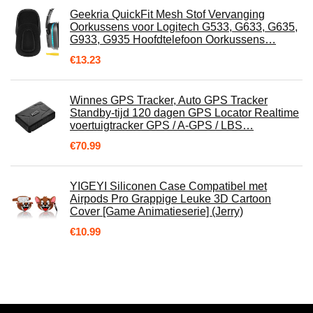
Geekria QuickFit Mesh Stof Vervanging
Oorkussens voor Logitech G533, G633, G635,
G933, G935 Hoofdtelefoon Oorkussens…
€
13.23
Winnes GPS Tracker, Auto GPS Tracker
Standby-tijd 120 dagen GPS Locator Realtime
voertuigtracker GPS / A-GPS / LBS…
€
70.99
YIGEYI Siliconen Case Compatibel met
Airpods Pro Grappige Leuke 3D Cartoon
Cover [Game Animatieserie] (Jerry)
€
10.99