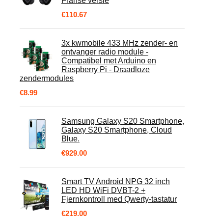
Franse versie
€
110.67
3x kwmobile 433 MHz zender- en
ontvanger radio module -
Compatibel met Arduino en
Raspberry Pi - Draadloze
zendermodules
€
8.99
Samsung Galaxy S20 Smartphone,
Galaxy S20 Smartphone, Cloud
Blue.
€
929.00
Smart TV Android NPG 32 inch
LED HD WiFi DVBT-2 +
Fjernkontroll med Qwerty-tastatur
€
219.00