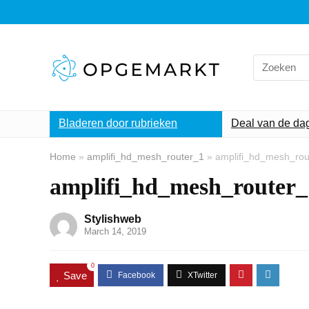
Search
for:
Bladeren door rubrieken
Deal van de da
Home
»
amplifi_hd_mesh_router_1
»
amplifi_hd_mesh_rou
amplifi_hd_mesh_router_
Stylishweb
March 14, 2019
0
Save