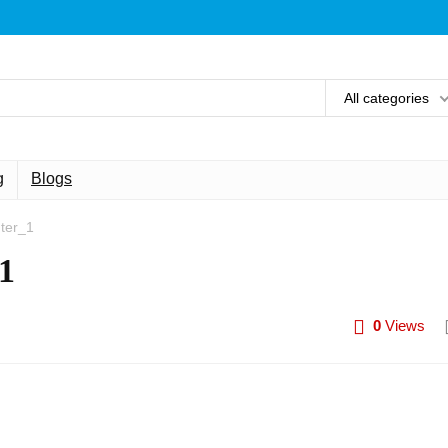
All categories
g
Blogs
ter_1
1
0
Views