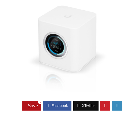
0
Save