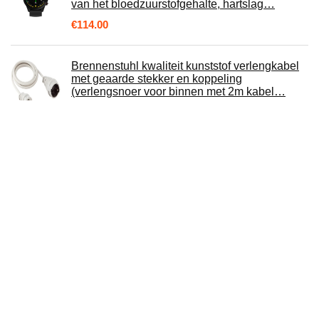
van het bloedzuurstofgehalte, hartslag…
€
114.00
Brennenstuhl kwaliteit kunststof verlengkabel
met geaarde stekker en koppeling
(verlengsnoer voor binnen met 2m kabel…
€
5.88
SD-kaart GPS Mitsubishi - W11 W12 - Europa -
2020-2021
€
49.99
Power4Laptops AC-adapterlader voeding
compatibel met Samsung CPA09-004A
€
39.99