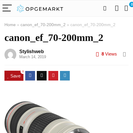
0
Home
»
canon_ef_70-200mm_2
»
canon_ef_70-200mm_2
canon_ef_70-200mm_2
Stylishweb
8
Views
March 14, 2019
0
Save