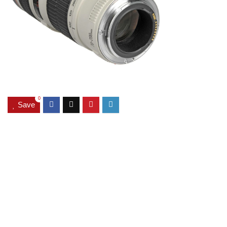
0
Save