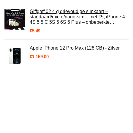
Giffgaff 02 4 g drievoudige simkaart –
standaard/micro/nano-sim – met £5, iPhone 4
4S 5 5 C 5S 6 6S 6 Plus – onbeperkte…
€
5.49
Apple iPhone 12 Pro Max (128 GB) - Zilver
€
1,159.00
4G-LTE-modem, 4G-LTE USB WLAN-adapter
Pocket Wifi-router Mobiele hotspot-
modemstick, geïntegreerde 4G / 3G + Wifi…
€
47.68
SoundPEATS Smart Watch Fitness Tracker
met de hele dag hartslagmeter Slaap Kwaliteit
Tracker IP68 Waterdicht 1.4 inch…