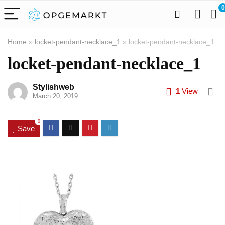
0
Home
»
locket-pendant-necklace_1
»
locket-pendant-necklace_1
locket-pendant-necklace_1
Stylishweb
1
View
March 20, 2019
0
Save