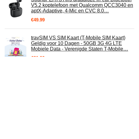
V5.2 koptelefoon met Qualcomm QCC3040 en
aptX-Adaptive, 4-Mic en CVC 8.0…
€
49.99
travSIM VS SIM Kaart (T-Mobile SIM Kaart)
Geldig voor 10 Dagen - 50GB 3G 4G LTE
Mobiele Data - Verenigde Staten T-Mobile…
€
21.99
Anime ring voor mannen, 007 Ghost Party
James Bond Ringen, Film Cosplay Kostuums
Ringen, Titanium Staal Sieraden…
€
7.54
2,7K Videocamera Camcorder GDV1302
Oplaadbare vlogcamera 18x digitale zoom
FHD 42MP 3" LCD-camcorder met draaibaar
scherm en 2 batterijen (Zwart)