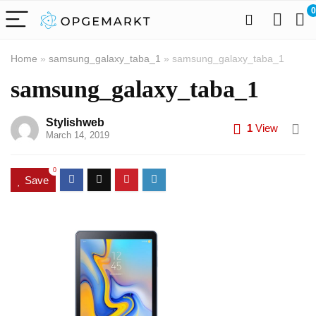
0
Home
»
samsung_galaxy_taba_1
»
samsung_galaxy_taba_1
samsung_galaxy_taba_1
Stylishweb
1
View
March 14, 2019
0
Save