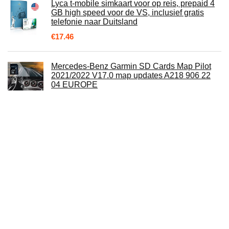
Lyca t-mobile simkaart voor op reis, prepaid 4
GB high speed voor de VS, inclusief gratis
telefonie naar Duitsland
€
17.46
Mercedes-Benz Garmin SD Cards Map Pilot
2021/2022 V17.0 map updates A218 906 22
04 EUROPE
€
47.87
HP Chromebook Laptop, 14 Inch Full HD IPS
Scherm, Pentium Silver N5030 quad, 8GB
RAM, 128GB eMMC, Chrome OS, 14a…
€
319.00
NFC Smart Ring multifunctioneel, Smart Rings
Magic Wearable Device Universal met
geïntegreerde zeer gevoelige NFC-chip…
€
8.39