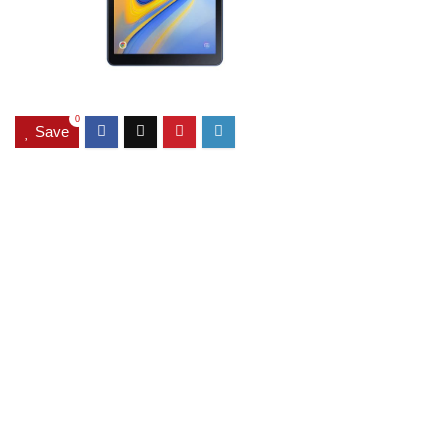
0
Save