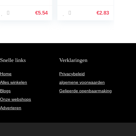
(stekkerdoos met
1 tomas de
kinderbeveiliging,
corriente
schakelaar en 1,5 m
€
5.54
€
2.83
kabel)
Snelle links
Verklaringen
Home
Privacybeleid
Alles winkelen
algemene voorwaarden
Blogs
Gelieerde openbaarmaking
Onze webshops
Adverteren