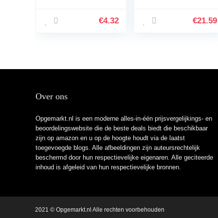
compact, wit
Stekkerdoos met 8
Voudige en 3 USB,
Voedingsbord met
€
4.32
€
21.59
Schakelaar,
Stopcontactverdele
r…
Over ons
Opgemarkt.nl is een moderne alles-in-één prijsvergelijkings- en
beoordelingswebsite die de beste deals biedt die beschikbaar
zijn op amazon en u op de hoogte houdt via de laatst
toegevoegde blogs. Alle afbeeldingen zijn auteursrechtelijk
beschermd door hun respectievelijke eigenaren. Alle geciteerde
inhoud is afgeleid van hun respectievelijke bronnen.
2021 © Opgemarkt.nl Alle rechten voorbehouden