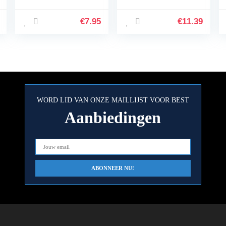
DE Reis
(Stekkerblok met
Stopcontact VK
schakelaar en 3m
naar DE Adapter
kabel) zwart
€
7.95
€
11.39
VK 3-Pin naar Euro
2-Pin Type E…
WORD LID VAN ONZE MAILLIJST VOOR BEST
Aanbiedingen