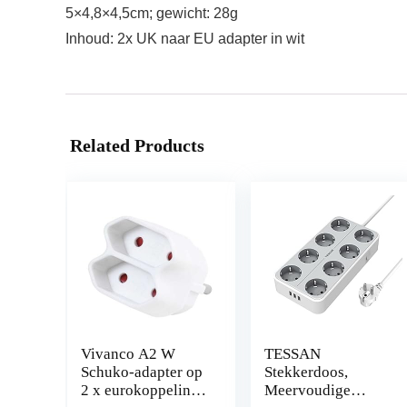
5×4,8×4,5cm; gewicht: 28g
Inhoud: 2x UK naar EU adapter in wit
Related Products
Vivanco A2 W
TESSAN
Schuko-adapter op
Stekkerdoos,
2 x eurokoppeling,
Meervoudige