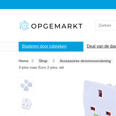
Search
for:
Bladeren door rubrieken
Deal van de da
Home
Shop
Accessoires stroomvoorziening
3-pins naar Euro 2-pins, wit