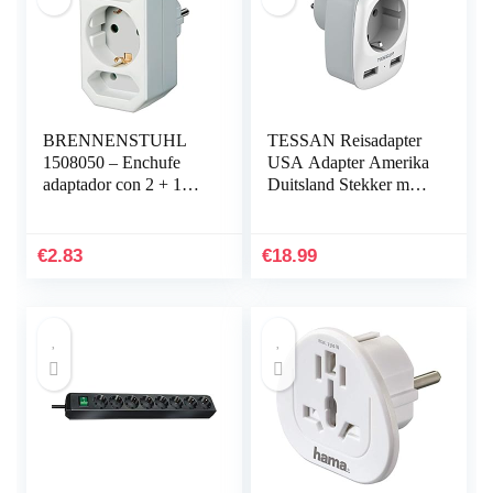
BRENNENSTUHL
TESSAN Reisadapter
1508050 – Enchufe
USA Adapter Amerika
adaptador con 2 + 1
Duitsland Stekker met
tomas de corriente
2 USB (2,4A),
Stekkeradapter
Reisstekker
€
2.83
€
18.99
Stroomadapter voor…