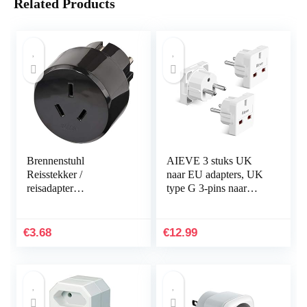
Related Products
Brennenstuhl
AIEVE 3 stuks UK
Reisstekker /
naar EU adapters, UK
reisadapter
type G 3-pins naar
(reisstekkeradapter
Duitsland/Europa 2-
voor: Euro-stopcontact
pins reisstekker stekker
en Australië, China
adapter stekker…
€
3.68
€
12.99
stekker) zwart