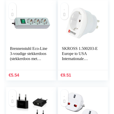
Brennenstuhl Eco-Line
SKROSS 1.500203-E
3-voudige stekkerdoos
Europe to USA
(stekkerdoos met
Internationale
kinderbeveiliging,
reisadapter – Shuko of
schakelaar en 1,5 m
Europese plug-in, US
kabel)
plug-out – Spanning
€
5.54
€
9.51
en…