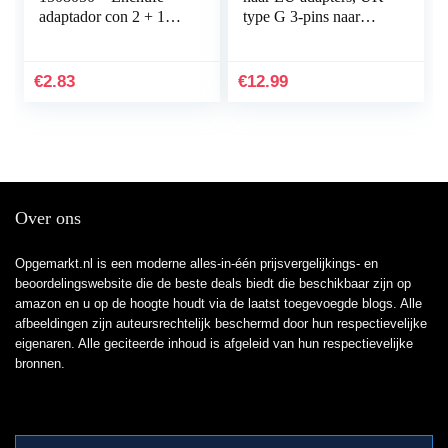
adaptador con 2 + 1
type G 3-pins naar
tomas de corriente
Duitsland/Europa 2-
pins reisstekker stekker
adapter stekker…
€
2.83
€
12.99
Over ons
Opgemarkt.nl is een moderne alles-in-één prijsvergelijkings- en
beoordelingswebsite die de beste deals biedt die beschikbaar zijn op
amazon en u op de hoogte houdt via de laatst toegevoegde blogs. Alle
afbeeldingen zijn auteursrechtelijk beschermd door hun respectievelijke
eigenaren. Alle geciteerde inhoud is afgeleid van hun respectievelijke
bronnen.