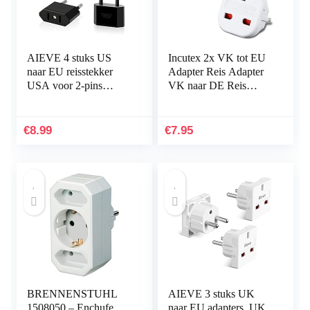
AIEVE 4 stuks US
Incutex 2x VK tot EU
naar EU reisstekker
Adapter Reis Adapter
USA voor 2-pins
VK naar DE Reis
Euro/Duitsland stekker
Stopcontact VK naar
Amerika/Canada/Mexi
DE Adapter VK 3-Pin
co stekker adapter…
naar Euro 2-Pin Type
€
8.99
€
7.95
E…
BRENNENSTUHL
AIEVE 3 stuks UK
1508050 – Enchufe
naar EU adapters, UK