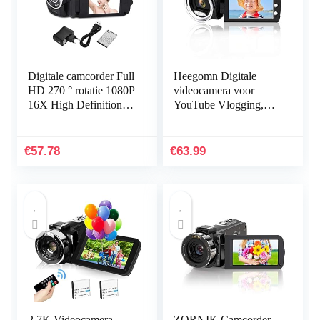
Digitale camcorder Full
Heegomn Digitale
HD 270 ° rotatie 1080P
videocamera voor
16X High Definition
YouTube Vlogging,
digitale camcorder
1080p Mini DV-
Video DV-camera(A)
videocamcorder voor
kinderen/kinderen/begi
€
57.78
€
63.99
nners…
2,7K Videocamera
ZORNIK Camcorder,