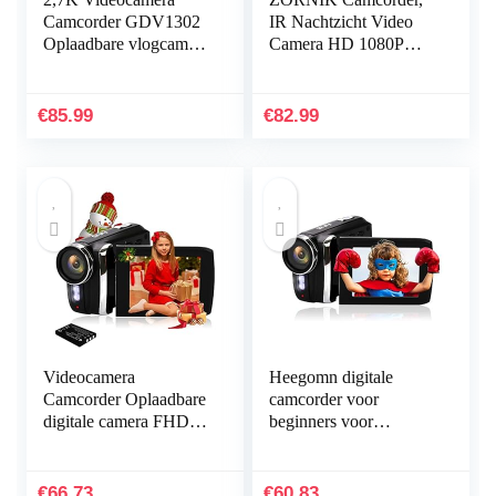
Camcorder GDV1302
IR Nachtzicht Video
Oplaadbare vlogcamera
Camera HD 1080P
18x digitale zoom FHD
36MP 16X Digitale
42MP 3″ LCD-
Zoom 3.0 Inch LCD
camcorder met
270 Graden Draaibaar
€
85.99
€
82.99
draaibaar scherm en 2
Scherm…
batterijen (Zwart)
Videocamera
Heegomn digitale
Camcorder Oplaadbare
camcorder voor
digitale camera FHD
beginners voor
1080P 24MP 270
kinderen/kinderen/tiene
graden LCD Draaibaar
rs, mini-videocamera
scherm Camcorder
1080P HD
€
66.73
€
60.83