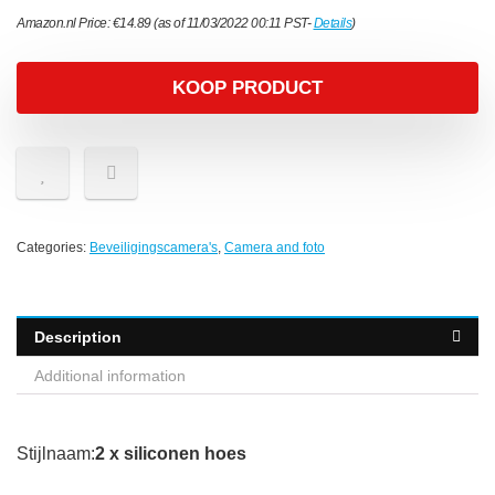
Amazon.nl Price:
€
14.89
(as of 11/03/2022 00:11 PST-
Details
)
KOOP PRODUCT
Categories:
Beveiligingscamera's
,
Camera and foto
Description
Additional information
Stijlnaam:
2 x siliconen hoes