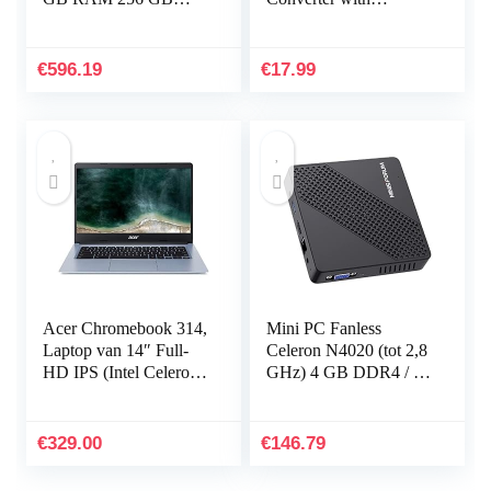
SSD
Original FT232RL
Automatic
Transceiving
€
596.19
€
17.99
Embedded Protection
Circuits…
Acer Chromebook 314,
Mini PC Fanless
Laptop van 14″ Full-
Celeron N4020 (tot 2,8
HD IPS (Intel Celeron
GHz) 4 GB DDR4 / 64
N4100, 4GB RAM,
GB eMMC Mini-
32GB eMMC, UMA,
desktop computer
Chrome OS) –
HDMI 2.0 en VGA-
€
329.00
€
146.79
QWERTY Nederlands
poort 2.4/5.8G…
Toetsenbord