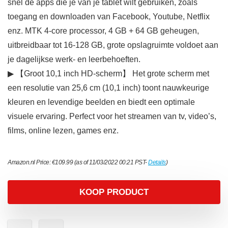
snel de apps die je van je tablet wilt gebruiken, zoals
toegang en downloaden van Facebook, Youtube, Netflix
enz. MTK 4-core processor, 4 GB + 64 GB geheugen,
uitbreidbaar tot 16-128 GB, grote opslagruimte voldoet aan
je dagelijkse werk- en leerbehoeften.
▶ 【Groot 10,1 inch HD-scherm】 Het grote scherm met
een resolutie van 25,6 cm (10,1 inch) toont nauwkeurige
kleuren en levendige beelden en biedt een optimale
visuele ervaring. Perfect voor het streamen van tv, video’s,
films, online lezen, games enz.
Amazon.nl Price:
€
109.99
(as of 11/03/2022 00:21 PST-
Details
)
KOOP PRODUCT