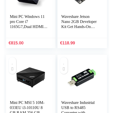
Mini PC Windows 11
Waveshare Jetson
pro Core i7
Nano 2GB Developer
1165G7,Dual HDMI
Kit Get Hands-On
Mini Desktop
With AI And Robotics
Computer,4K@60Hz
HTPC,Mini DP
€
815.00
€
118.99
Output,Thunderbolt
4.0,1 Lan…
Mini PC MSI 5 10M-
Waveshare Industrial
033EU i3-10110U 8
USB to RS485
GB RAM 256 GB
Converter with