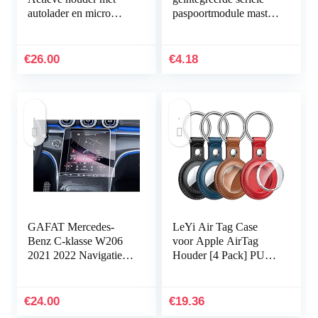
autolader en micro
paspoortmodule master
USB kabel
slave Wireless voor
anti-reverse
communicatie DIY
€
26.00
€
4.18
zwart…
GAFAT Mercedes-
LeYi Air Tag Case
Benz C-klasse W206
voor Apple AirTag
2021 2022 Navigatie-
Houder [4 Pack] PU
beschermfolie,
Lederen AirTags Case
pantserglas,
360 bescherming
displaybeschermfolie
AirTag Sleutelhanger
€
24.00
€
19.36
voor C-Klasse…
Airtag…