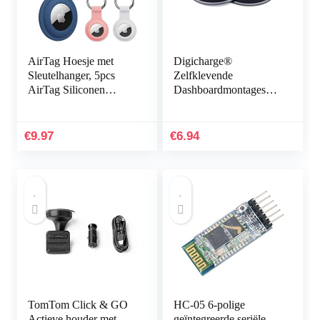
AirTag Hoesje met
Digicharge®
Sleutelhanger, 5pcs
Zelfklevende
AirTag Siliconen
Dashboardmontageschi
Beschermhoes,
jven voor alle TomTom
UNOLIGA Airtag
en Garmin
Houder voor
Navigatiesysteem GPS-
€
9.97
€
6.94
Hondenhalsband…
houder Pad Tom
Tom…
TomTom Click & GO
HC-05 6-polige
Actieve houder met
geïntegreerde seriële