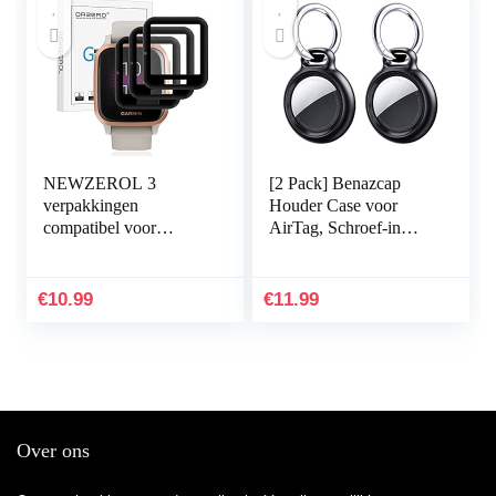
NEWZEROL 3
[2 Pack] Benazcap
verpakkingen
Houder Case voor
compatibel voor
AirTag, Schroef-in
Garmin Venu
Gesp en Open Design,
Sq/Garmin Venu Sq
Duurzame PC Harde
Music Screen Protector,
Sleutelhanger
€
10.99
€
11.99
[Edge Cover] 3D
Compatibel…
Carbon…
Over ons