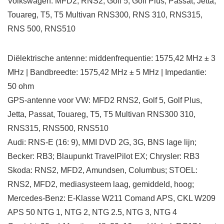
Volkswagen: MFD2, RNS2, Golf 5, Golf Plus, Passat, Jetta,
Touareg, T5, T5 Multivan RNS300, RNS 310, RNS315,
RNS 500, RNS510
Diëlektrische antenne: middenfrequentie: 1575,42 MHz ± 3
MHz | Bandbreedte: 1575,42 MHz ± 5 MHz | Impedantie:
50 ohm
GPS-antenne voor VW: MFD2 RNS2, Golf 5, Golf Plus,
Jetta, Passat, Touareg, T5, T5 Multivan RNS300 310,
RNS315, RNS500, RNS510
Audi: RNS-E (16: 9), MMI DVD 2G, 3G, BNS lage lijn;
Becker: RB3; Blaupunkt TravelPilot EX; Chrysler: RB3
Skoda: RNS2, MFD2, Amundsen, Columbus; STOEL:
RNS2, MFD2, mediasysteem laag, gemiddeld, hoog;
Mercedes-Benz: E-Klasse W211 Comand APS, CKL W209
APS 50 NTG 1, NTG 2, NTG 2.5, NTG 3, NTG 4