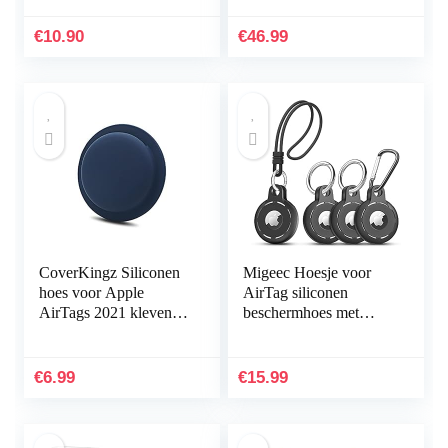
Plus,Forerunner 945 45
voor luchtlabel,
45S
accessoire met…
€
10.90
€
46.99
245,Vivosport,Instinct
…
CoverKingz Siliconen
Migeec Hoesje voor
hoes voor Apple
AirTag siliconen
AirTags 2021 klevend
beschermhoes met
– Air Tag zelfklevende
geluidsgaten en
hoes – kleefhouder –
sleutelhanger haak
airtag sticker…
Lanyard, veiligheid
€
6.99
€
15.99
anti…