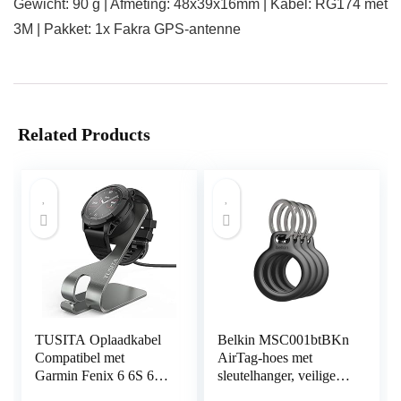
Gewicht: 90 g | Afmeting: 48x39x16mm | Kabel: RG174 met
3M | Pakket: 1x Fakra GPS-antenne
Related Products
TUSITA Oplaadkabel
Belkin MSC001btBKn
Compatibel met
AirTag-hoes met
Garmin Fenix 6 6S 6X
sleutelhanger, veilige
Pro 5X
houder Beschermhoes