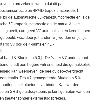
ven in om zeker te weten dat dit past.
peziumcorrectie en 4P/4D trapeziumcorrectie】
 bij de automatische 6D-trapeziumcorrectie en is de
che 6D-trapeziumcorrectie op de markt. Als de
ing heeft, corrigeert V7 automatisch en keert binnen
ige beeld, waardoor je handen vrij worden en je tijd
t Pro V7 ook de 4-punts en 4D-
j.
l band & Bluetooth 5.0】 De Yaber V7 ondersteunt
and, biedt een hogere wifi-snelheid die gemakkelijk
elheid kan weergeven, de beeldvideo-overdracht
eer details. Pro V7 geïntegreerde Bluetooth 5.0-
l. draadloos met bluetooth verbinden Kan worden
reo en SRS-geluidssysteem, je kunt genieten van een
en theater zonder externe luidsprekers.