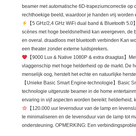
beamer met automatische 6D-trapeziumcorrectie op de
rechthoekige beeld, waardoor je handen vrij worden e
【5 GHz/2,4 GHz WiFi dual band & Bluetooth 5.0】 
scènes met hoge beeldsnelheid kan weergeven, de beel
en overal. draadloos met bluetooth verbinden Kan wo
een theater zonder externe luidsprekers.
【9000 Lux & Native 1080P & extra draagtas】Met 9
vlaggenschip met hoge helderheid op de markt. De he
menselijk oog, herstelt het echte en natuurlijke hers
【Unieke Basic Smart Engine-technologie】Basic Smart
technologie uitgeruste beamer in de home entertain
ervaring in vijf aspecten worden bereikt: helderheid,
【120.000 uur levensduur van de lamp en levensla
te minimaliseren en de levensduur van de lamp tot m
ondersteuning. OPMERKING: Een verbindingsprobleem 