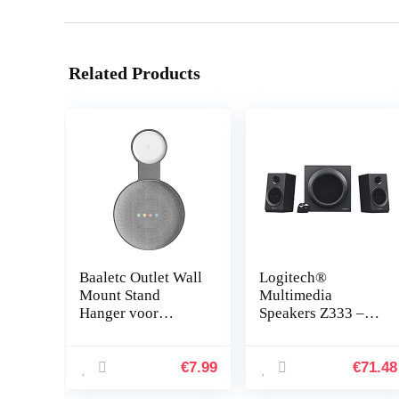
Related Products
Baaletc Outlet Wall
Logitech®
Mount Stand
Multimedia
Hanger voor
Speakers Z333 –
Google Home Mini
Zwart
Voice Assistants,
Compact Holder
€
7.99
€
71.48
Case Plug in