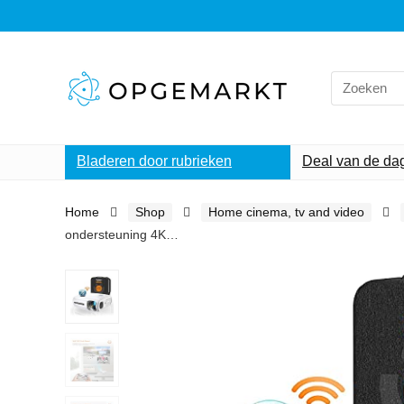
Search
for:
Bladeren door rubrieken
Deal van de da
Home
Shop
Home cinema, tv and video
ondersteuning 4K…