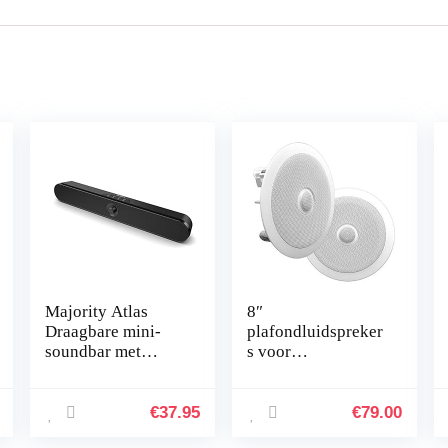
Majority Atlas
8″
Draagbare mini-
plafondluidspreker
soundbar met
s voor
Bluetooth, perfect
wandmontage –
als luidspreker
paar 2-weg
voor
midbass woofers
€
37.95
€
79.00
computer/laptop/m
Richtbare 1″