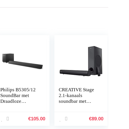
Philips B5305/12
CREATIVE Stage
SoundBar met
2.1-kanaals
Draadloze
soundbar met
Subwoofer (2.1-
subwoofer voor
Kanaals, 70 W
onder de TV,
Uitgangsvermogen,
computer en
€
105.00
€
89.00
Bluetooth, HDMI
ultrabrede