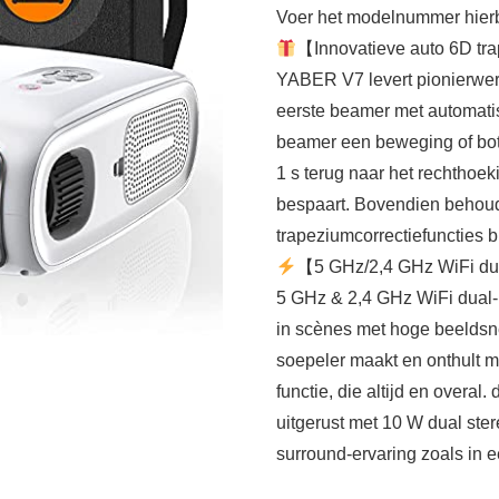
Voer het modelnummer hierbo
【Innovatieve auto 6D tra
YABER V7 levert pionierwerk
eerste beamer met automatis
beamer een beweging of bots
1 s terug naar het rechthoek
bespaart. Bovendien behoud
trapeziumcorrectiefuncties bi
【5 GHz/2,4 GHz WiFi dua
5 GHz & 2,4 GHz WiFi dual-b
in scènes met hoge beeldsn
soepeler maakt en onthult m
functie, die altijd en overa
uitgerust met 10 W dual ste
surround-ervaring zoals in e