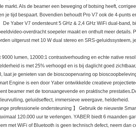
 markt. Als de beamer een beweging of botsing heeft, corrigeer
n je tijd bespaart. Bovendien behoudt Pro V7 ook de 4-punts en
De Yaber V7 ondersteunt 5 GHz & 2,4 GHz WiFi dual-band, bied
dvideo-overdracht soepeler maakt en onthult meer details. Pro 
rden uitgerust met 10 W dual stereo en SRS-geluidssysteem, je
000 lumen, 12000:1 contrastverhouding en echte native resol
lderheid is met 25% verhoogd en is bij daglicht goed zichtbaa
tel, laat je genieten van de bioscoopervaring op bioscoopbelevi
 Engine is een door Yaber ontwikkelde creatieve projectietec
ment beamer met de toonaangevende en praktische prestaties.D
 kleurvulling, geluidseffect, immersieve weergave, helderheid.
nge professionele ondersteuning 】 Gebruik de nieuwste Smart
aximaal 120.000 uur te verlengen. YABER biedt 6 maanden garan
met WiFi of Bluetooth is geen technisch defect, neem dan con