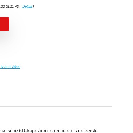
2022 01:11 PST-
Details
)
tv and video
atische 6D-trapeziumcorrectie en is de eerste