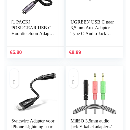
[1 PACK]
UGREEN USB C naar
POSUGEAR USB C
3,5 mm Aux Adapter
Hoofdtelefoon Adapte,
Type C Audio Jack
USB C naar 3.5mm
Adapter Hoofdtelefoon
Jack Type C naar
Converter Compatibel
3.5mm Adapter met
met Huawei P40 P30
€
5.80
€
8.99
microfoon
Pro…
Compatibel…
Syncwire Adapter voor
MillSO 3,5mm audio
iPhone Lightning naar
jack Y kabel adapter -1