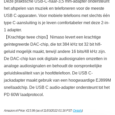
Deze praktische USB-C-naar-3,5 mm-adapter ondersteunt
het afspelen van muziek en telefoneren voor de meeste
USB C-apparaten. Voor mobiele telefoons met slechts één
type C-aansluiting is je leven comfortabeler met deze 2-in-
1 adapter.
【Krachtige twee chips】Nimaso levert een krachtige
geïntegreerde DAC-chip, die tot 384 kHz tot 32 bit hifi-
geluid mogelijk maakt, terwijl andere 16 bits/48 kHz zijn.
De DAC-chip kan ook digitale audiosignalen omzetten in
analoge audiosignalen en behoudt de oorspronkelijke
geluidskwaliteit van je hoofdtelefoon. De USB C-
jackadapter maakt gebruik van een hoogwaardige EJ899M
snellaadchip. De USB C audio-adapter ondersteunt tot het
PD 60W laadprotocol.
Amazon.nl Price:
€
15.99
(as of 11/03/2022 01:16 PST-
Details
)