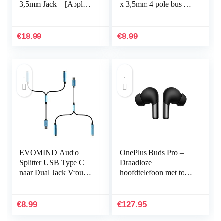
3,5mm Jack – [Apple
x 3,5mm 4 pole bus 2 x
MFi-gecertificeerd]
3,5mm 3-pole stekker
Compatibel met iPhone
voor PC, PS4 Gaming
11 Pro Max/Xs…
hoofdtelefoon…
€
18.99
€
8.99
EVOMIND Audio
OnePlus Buds Pro –
Splitter USB Type C
Draadloze
naar Dual Jack Vrouw
hoofdtelefoon met tot
3.5mm [2x30CM]
38 uur batterijduur en
USB C Kabel Adapter
Smart Adaptive Noise
Splitter Geluid en/of…
Cancellation – Mat
€
8.99
€
127.95
Zwart