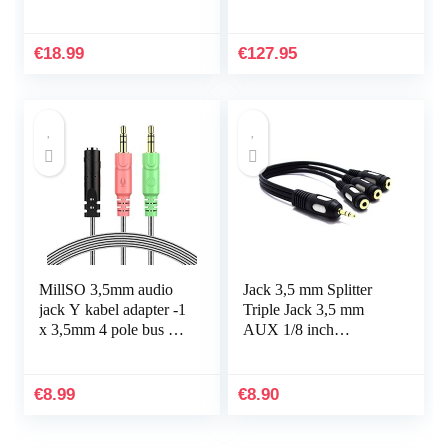
Certificering Jack
38 uur batterijduur en
Adapter Nylon Aux
Smart Adaptive Noise
Kabel Compatibel met
Cancellation – Mat
€
18.99
€
127.95
iPhone 13…
Zwart
MillSO 3,5mm audio
Jack 3,5 mm Splitter
jack Y kabel adapter -1
Triple Jack 3,5 mm
x 3,5mm 4 pole bus 2 x
AUX 1/8 inch
3,5mm 3-pole stekker
Mannelijk naar 3-weg
voor PC, PS4 Gaming
Vrouwelijke Adapter
hoofdtelefoon…
Stereo Audio Vitalco
€
8.99
€
8.90
Kabel…