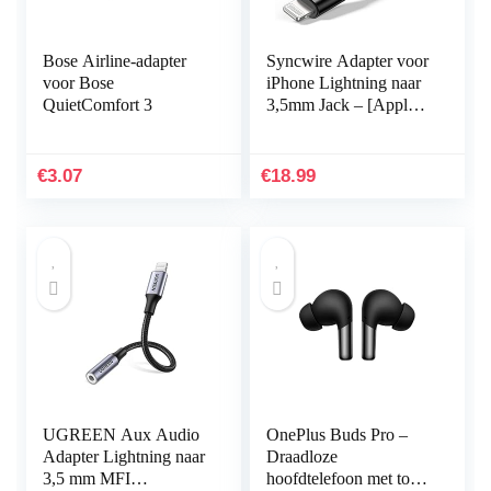
Bose Airline-adapter
Syncwire Adapter voor
voor Bose
iPhone Lightning naar
QuietComfort 3
3,5mm Jack – [Apple
MFi-gecertificeerd]
Compatibel met iPhone
11 Pro Max/Xs…
€
3.07
€
18.99
UGREEN Aux Audio
OnePlus Buds Pro –
Adapter Lightning naar
Draadloze
3,5 mm MFI
hoofdtelefoon met tot