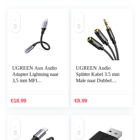
UGREEN Aux Audio
UGREEN Audio
Adapter Lightning naar
Splitter Kabel 3.5 mm
3,5 mm MFI
Male naar Dubbel
Certificering Jack
Female Headset
Adapter Nylon Aux
Adapter Kabel Nylon
Kabel Compatibel met
Aux Kabel voor
€
18.99
€
8.99
iPhone 13…
Koptelefoons…