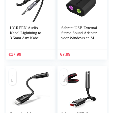
UGREEN Audio
Sabrent USB External
Kabel Lightining to
Stereo Sound Adapter
3.5mm Aux Kabel MFI
voor Windows en Mac.
Certificering Nylon
Plug en play Geen
Jack Kabel voor Auto
drivers nodig. (AU-
Koptelefoon
MMSA)
€
17.99
€
7.99
Compatibel met…