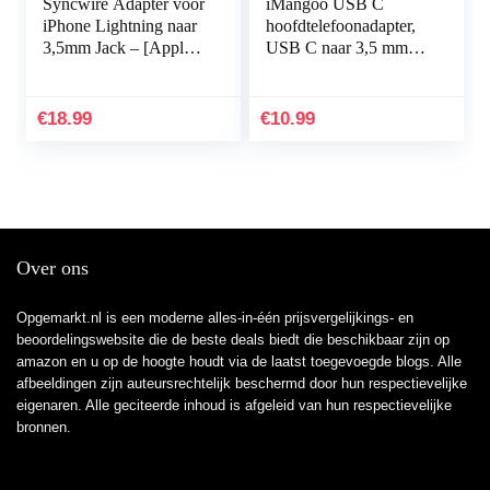
Syncwire Adapter voor
iMangoo USB C
iPhone Lightning naar
hoofdtelefoonadapter,
3,5mm Jack – [Apple
USB C naar 3,5 mm
MFi-gecertificeerd]
jack adapter Jack
Compatibel met iPhone
Audio voor Samsung
11 Pro Max/Xs…
S21 FE, type C Aux
€
18.99
€
10.99
adapter…
Over ons
Opgemarkt.nl is een moderne alles-in-één prijsvergelijkings- en
beoordelingswebsite die de beste deals biedt die beschikbaar zijn op
amazon en u op de hoogte houdt via de laatst toegevoegde blogs. Alle
afbeeldingen zijn auteursrechtelijk beschermd door hun respectievelijke
eigenaren. Alle geciteerde inhoud is afgeleid van hun respectievelijke
bronnen.