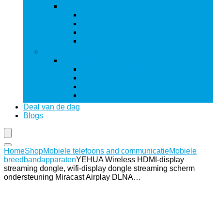
Koptelefoons, oordopjes and accessoires
Adapters
Hoesjes and cases
Koptelefoons and oordopjes
Oorkussens
Mobiele telefoons and communicatie
Mobiele telefoons and communicatie
Mobiele Accessoires
Mobiele breedbandapparaten
Simkaarten
Mobiele telefoons
Deal van de dag
Blogs
Home
Shop
Mobiele telefoons and communicatie
Mobiele
breedbandapparaten
YEHUA Wireless HDMI-display
streaming dongle, wifi-display dongle streaming scherm
ondersteuning Miracast Airplay DLNA…