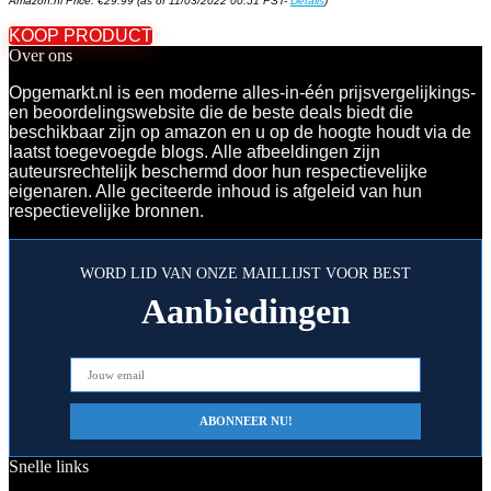
Amazon.nl Price:
€
29.99
(as of 11/03/2022 00:51 PST-
Details
)
KOOP PRODUCT
Over ons
Opgemarkt.nl is een moderne alles-in-één prijsvergelijkings-
en beoordelingswebsite die de beste deals biedt die
beschikbaar zijn op amazon en u op de hoogte houdt via de
laatst toegevoegde blogs. Alle afbeeldingen zijn
auteursrechtelijk beschermd door hun respectievelijke
eigenaren. Alle geciteerde inhoud is afgeleid van hun
respectievelijke bronnen.
WORD LID VAN ONZE MAILLIJST VOOR BEST
Aanbiedingen
Snelle links