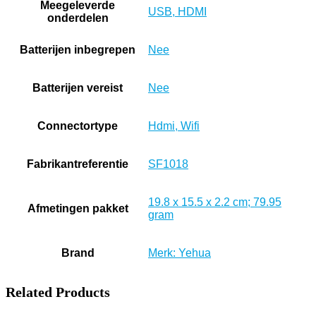
Meegeleverde
‎USB, HDMI
onderdelen
Batterijen inbegrepen
‎Nee
Batterijen vereist
‎Nee
Connectortype
‎Hdmi, Wifi
Fabrikantreferentie
‎SF1018
‎19.8 x 15.5 x 2.2 cm; 79.95
Afmetingen pakket
gram
Brand
Merk: Yehua
Related Products