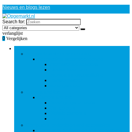
Nieuws en blogs lezen
Search for:
verlanglijst
0
Vergelijken
Bladeren door rubrieken
Accessoires stroomvoorziening
Accessoires stroomvoorziening
Internationale adapters
Stekkerdozen and
overspanningsbeveiliging
Transformatoren
Verlengsnoeren
Camera and foto
Camera and foto
Beveiligingscamera’s
Camcorders
Digitale camera’s
Lenzen
Computers, onderdelen and accessoires
Computers, onderdelen and accessoires