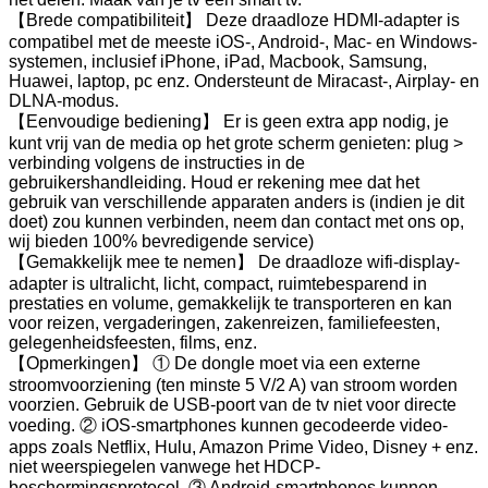
【Brede compatibiliteit】 Deze draadloze HDMI-adapter is
compatibel met de meeste iOS-, Android-, Mac- en Windows-
systemen, inclusief iPhone, iPad, Macbook, Samsung,
Huawei, laptop, pc enz. Ondersteunt de Miracast-, Airplay- en
DLNA-modus.
【Eenvoudige bediening】 Er is geen extra app nodig, je
kunt vrij van de media op het grote scherm genieten: plug >
verbinding volgens de instructies in de
gebruikershandleiding. Houd er rekening mee dat het
gebruik van verschillende apparaten anders is (indien je dit
doet) zou kunnen verbinden, neem dan contact met ons op,
wij bieden 100% bevredigende service)
【Gemakkelijk mee te nemen】 De draadloze wifi-display-
adapter is ultralicht, licht, compact, ruimtebesparend in
prestaties en volume, gemakkelijk te transporteren en kan
voor reizen, vergaderingen, zakenreizen, familiefeesten,
gelegenheidsfeesten, films, enz.
【Opmerkingen】 ① De dongle moet via een externe
stroomvoorziening (ten minste 5 V/2 A) van stroom worden
voorzien. Gebruik de USB-poort van de tv niet voor directe
voeding. ② iOS-smartphones kunnen gecodeerde video-
apps zoals Netflix, Hulu, Amazon Prime Video, Disney + enz.
niet weerspiegelen vanwege het HDCP-
beschermingsprotocol. ③ Android-smartphones kunnen