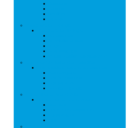
Desktops
Laptops
Monitors
Tablets
Draagbare technologie
Draagbare technologie
Accessoires
Activiteitstrackers
Ringen
Smartwatches
Virtual Reality-headsets (VR)
Gps, zoekfuncties and accessoires
Gps, zoekfuncties and accessoires
Autonavigatie
Gps Accessoires
Gps-trackers
Sporttechnologie
Home cinema, tv and video
Home cinema, tv and video
Beamers
Home-cinemasystemen
Luidsprekers
Tv’s
Koptelefoons, oordopjes and accessoires