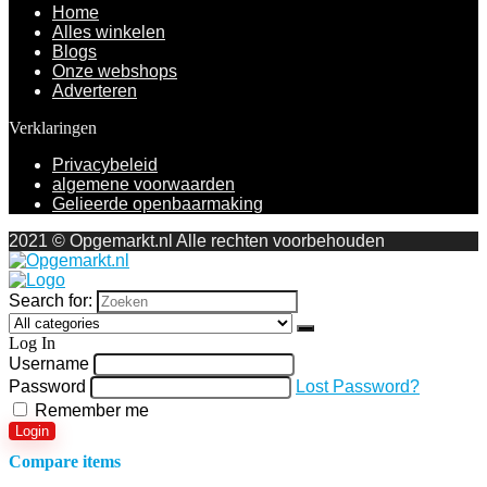
Home
Alles winkelen
Blogs
Onze webshops
Adverteren
Verklaringen
Privacybeleid
algemene voorwaarden
Gelieerde openbaarmaking
2021 © Opgemarkt.nl Alle rechten voorbehouden
Search for:
Log In
Username
Password
Lost Password?
Remember me
Login
Compare items