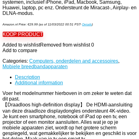
systemen, inclusief iPhone, iPad, Macbook, Samsung,
Huawei, laptop, pc enz. Ondersteunt de Miracast-, Airplay- en
DLNA-modus.
Amazon.nl Price:
€
29.99
(as of 11/03/2022 00:51 PST-
Details
)
KOOP PRODUCT
Added to wishlist
Removed from wishlist
0
Add to compare
Categories:
Computers, onderdelen and accessoires
,
Mobiele breedbandapparaten
Description
Additional information
Voer het modelnummer hierboven in om zeker te weten dat
dit past.
【Draadloos high-definition display】 De HDMI-aansluiting
van deze draadloze displaydongles ondersteunt 4K-video.
Je kunt een smartphone, notebook of iPad op een tv, een
projector of een monitor aansluiten. Alles wat je op je
mobiele apparaten ziet, wordt op het grotere scherm
gespiegeld, wat gemakkelijker te bekijken en geschikt is voor
het delen. Maak van je tv een smart tv.