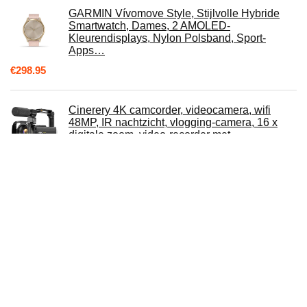
GARMIN Vívomove Style, Stijlvolle Hybride
Smartwatch, Dames, 2 AMOLED-
Kleurendisplays, Nylon Polsband, Sport-
Apps…
€
298.95
Cinerery 4K camcorder, videocamera, wifi
48MP, IR nachtzicht, vlogging-camera, 16 x
digitale zoom, video-recorder met…
€
167.99
OnePlus 9 5G 8GB RAM 128GB SIM-vrije
smartphone met Hasselblad Camera for
Mobile - Astral Black - 2 jaar garantie
€
599.00
10 inch Tablet 4GB RAM 64GB ROM Tablette
met Toetsenbord, Android 10, 8000 mAh Accu,
5MP + 8 MP Dubbele Camera, WiFi…