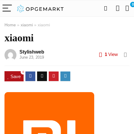
0
Home
»
xiaomi
»
xiaomi
xiaomi
Stylishweb
1
View
June 23, 2019
0
Save