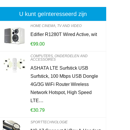
U kunt geïnteresseerd zijn
HOME CINEMA, TV AND VIDEO
Edifier R1280T Wired Active, wit
Brennenstuhl
€
99.00
stekkeradapt
met kinderbe
COMPUTERS, ONDERDELEN AND
ACCESSOIRES
ASHATA LTE Surfstick USB
€
6.49
Surfstick, 100 Mbps USB Dongle
4G/3G WiFi Router Wireless
Already Sold:
2
Network Hotspot, High Speed
LTE…
Schiet op! Aan
€
30.79
0
2
SPORTTECHNOLOGIE