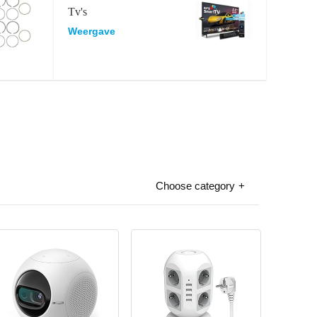
Tv's
Weergave
Choose category