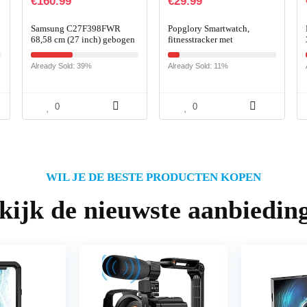
€
160.99
€
29.99
Samsung C27F398FWR
Popglory Smartwatch,
68,58 cm (27 inch) gebogen
fitnesstracker met
monitor (HDMI, DisplayPort,
bloeddrukmeting,
4ms, 1920 x 1080 pixels)
fitnesshorloge met
Already Sold: 39%
Already Sold: 11%
zwart
hartslagmeter, slaapmonitor,
IP67 waterdicht…
0
0
WIL JE DE BESTE PRODUCTEN KOPEN
kijk de nieuwste aanbiedin