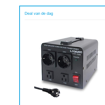
Deal van de dag
n,
ing en
Available:
16
75 %
ort af