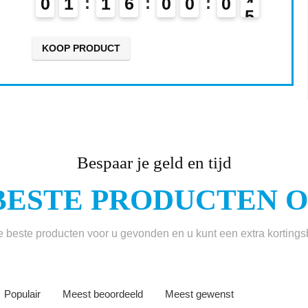
0
1
1
6
0
0
0
3
4
KOOP PRODUCT
Bespaar je geld en tijd
BESTE PRODUCTEN ON
beste producten voor u gevonden en u kunt een extra korting
Populair
Meest beoordeeld
Meest gewenst