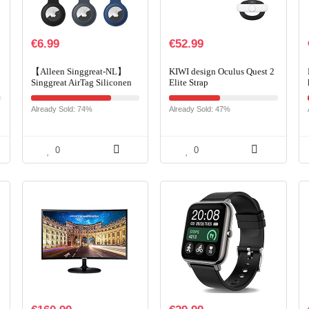
€
6.99
€
52.99
【Alleen Singgreat-NL】
KIWI design Oculus Quest 2
Singgreat AirTag Siliconen
Elite Strap
Hoesje 6 Pack, AirTag
Houders Compatibel met
Already Sold: 74%
Already Sold: 47%
Apple AirTag
Sleutelhanger…
0
0