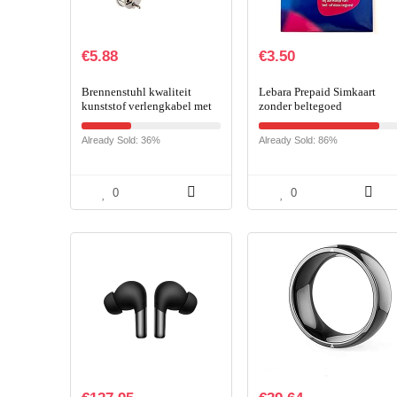
€
5.88
€
3.50
Brennenstuhl kwaliteit
Lebara Prepaid Simkaart
kunststof verlengkabel met
zonder beltegoed
geaarde stekker en
koppeling (verlengsnoer
Already Sold: 36%
Already Sold: 86%
voor binnen met 2m kabel…
0
0