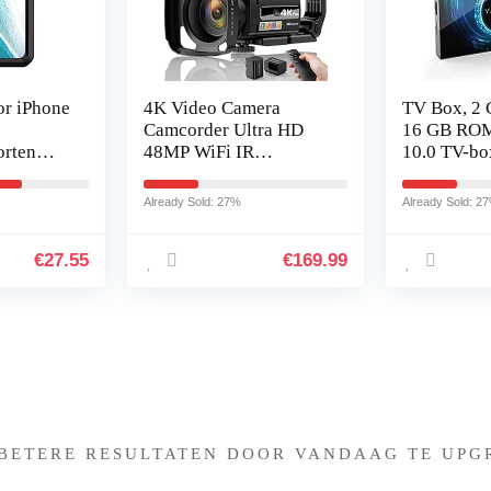
r iPhone
4K Video Camera
TV Box, 2
Camcorder Ultra HD
16 GB ROM
orten
48MP WiFi IR
10.0 TV-bo
vy Duty
Nachtzicht Vlogging
H616 Quad
Cover
Camera voor YouTube,
2,4 GHz
Already Sold: 27%
Already Sold: 2
16X Digitale Zoom 3″
WLAN/Ethe
IPS 270°Draaibare
box
€
27.55
€
169.99
Touch Screen Camera
Recorder met
Microfoon,
Afstandsbediening,
Zonnekap
Iets interessants gevonden 
 BETERE RESULTATEN DOOR VANDAAG TE UPG