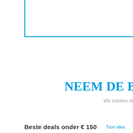
0
4
5
NEEM DE 
We hebben de 
Beste deals onder € 150
Toon alles