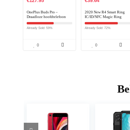
€
127.95
€
39.64
OnePlus Buds Pro –
2020 New R4 Smart Ring
Draadloze hoofdtelefoon
IC/ID/NFC Magic Ring
met tot 38 uur batterijduur
Access Control Card Cloud
en Smart Adaptive Noise
Smart Home Mobiele
Already Sold: 59%
Already Sold: 72%
Cancellation – Mat Zwart
telefoon-accessoires (voor
iOS…
0
0
Be