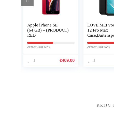
Apple iPhone SE
LOVE MEI voo
pter
(64 GB) – (PRODUCT)
12 Pro Max
ning
RED
Case,Buitensp
Militaire Hea
er
Tank Metalen 
Already Sold: 55%
Already Sold: 67%
n,
Waterdicht
Shockproof…
€
15.99
€
469.00
KRIJG