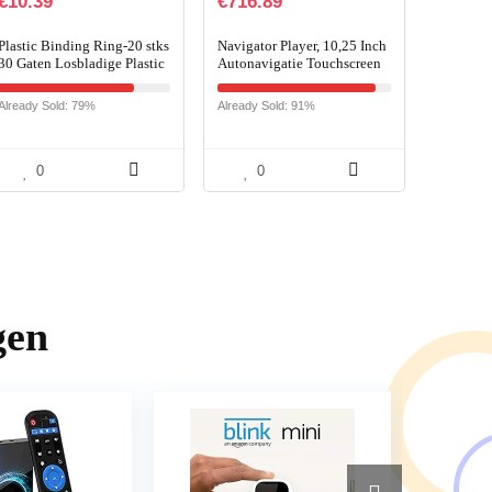
€
10.39
€
716.89
Plastic Binding Ring-20 stks
Navigator Player, 10,25 Inch
30 Gaten Losbladige Plastic
Autonavigatie Touchscreen
Binding Ring Lente Spiraal
Vervanging voor X5 E70
Ringen Voor A4
2007-2010 CCC-systeem
Already Sold: 79%
Already Sold: 91%
Papier(11mm-Zwart)
PX6 in Werking
0
0
gen