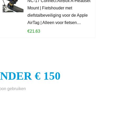
NC-17 Connect AirBox A-Headset
Mount | Fietshouder met
KOOP PROD
diefstalbeveiliging voor de Apple
AirTag | Alleen voor fietsen…
€
21.63
DER € 150
sbon gebruiken