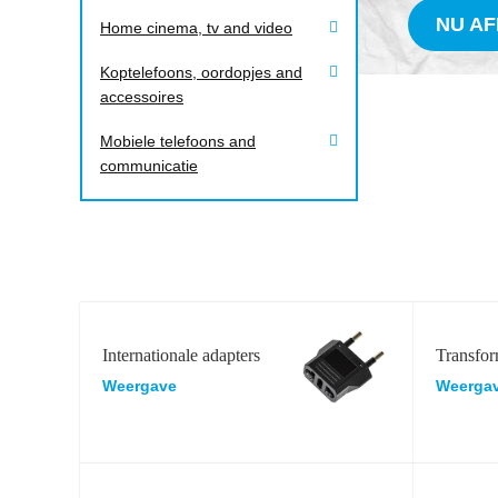
NU A
Home cinema, tv and video
Koptelefoons, oordopjes and
accessoires
Mobiele telefoons and
communicatie
Internationale adapters
Transfor
Weergave
Weerga