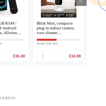
 GB RAM /
Blink Mini, compacte
Monste
 Android
plug-in indoor camera
V15.9.
x, Allwinner
voor slimme
inch 1
-Core met
beveiliging; 1080p HD-
Laptop, 
video,
10500H
7%
Already Sold: 45%
Already So
rnet TV-
bewegingsdetectie – 1
4,5GHz
delig…
GeFor
€
36.49
€
34.99
?
RADEN!