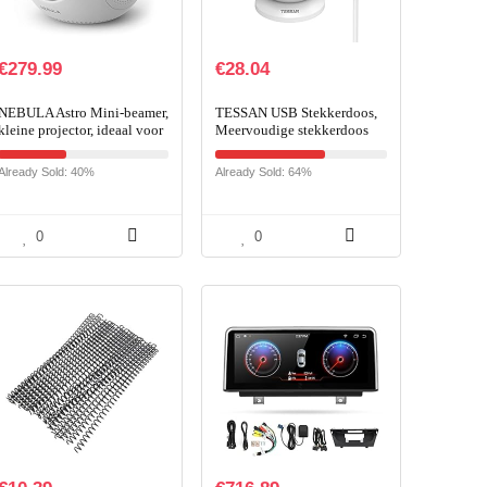
€
279.99
€
28.04
NEBULA Astro Mini-beamer,
TESSAN USB Stekkerdoos,
kleine projector, ideaal voor
Meervoudige stekkerdoos
kinderen, met 100 ANSI
overspanningsbeveiliging, 8
lumen, Android 7.1, sterk…
voudige Stekkerdoos
Already Sold: 40%
Already Sold: 64%
Overspanningsbeveiliging
0
0