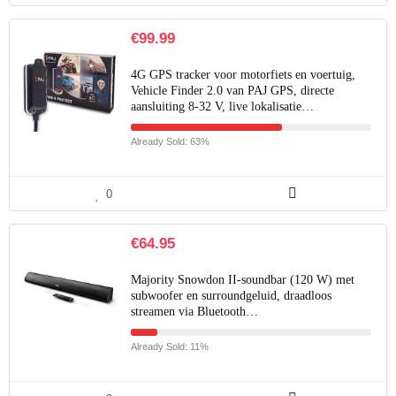
€
99.99
4G GPS tracker voor motorfiets en voertuig,
Vehicle Finder 2.0 van PAJ GPS, directe
aansluiting 8-32 V, live lokalisatie…
Already Sold: 63%
0
€
64.95
Majority Snowdon II-soundbar (120 W) met
subwoofer en surroundgeluid, draadloos
streamen via Bluetooth…
Already Sold: 11%