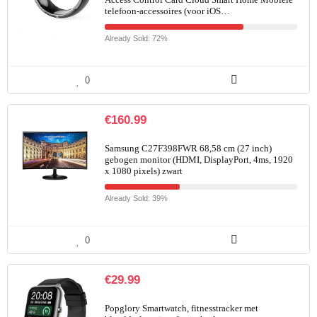
telefoon-accessoires (voor iOS…
Already Sold: 72%
0
€
160.99
Samsung C27F398FWR 68,58 cm (27 inch)
gebogen monitor (HDMI, DisplayPort, 4ms, 1920
x 1080 pixels) zwart
Already Sold: 39%
0
€
29.99
Popglory Smartwatch, fitnesstracker met