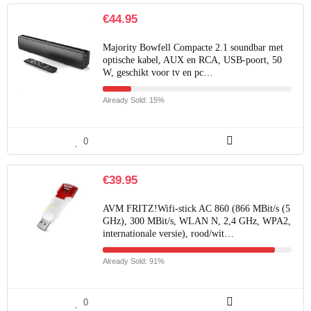
€
44.95
Majority Bowfell Compacte 2.1 soundbar met
optische kabel, AUX en RCA, USB-poort, 50
W, geschikt voor tv en pc…
Already Sold: 15%
0
€
39.95
AVM FRITZ!Wifi-stick AC 860 (866 MBit/s (5
GHz), 300 MBit/s, WLAN N, 2,4 GHz, WPA2,
internationale versie), rood/wit…
Already Sold: 91%
0