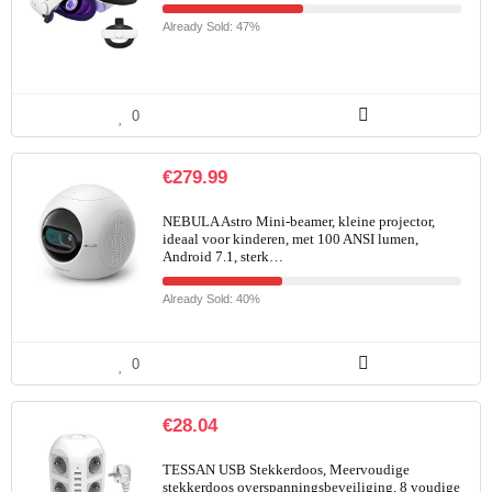
Already Sold: 47%
0
€
279.99
NEBULA Astro Mini-beamer, kleine projector,
ideaal voor kinderen, met 100 ANSI lumen,
Android 7.1, sterk…
Already Sold: 40%
0
€
28.04
TESSAN USB Stekkerdoos, Meervoudige
stekkerdoos overspanningsbeveiliging, 8 voudige