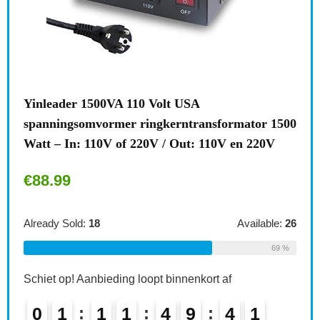
 110 Volt USA
Brennenstuhl meervoudige
er ringkerntransformator 1500
stekkeradapter 2-voudig 
of 220V / Out: 110V en 220V
kinderbeveiliging, kleur: 
€
6.49
Available:
26
Already Sold:
21
69 %
ng loopt binnenkort af
Schiet op! Aanbieding loopt 
1
4
9
4
0
0
2
1
1