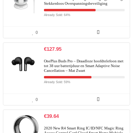
Stekkerdoos Overspanningsbeveiliging
Already Sold: 64%
0
€
127.95
OnePlus Buds Pro – Draadloze hoofdtelefoon met
tot 38 uur batterijduur en Smart Adaptive Noise
Cancellation – Mat Zwart
Already Sold: 59%
0
€
39.64
2020 New R4 Smart Ring IC/ID/NFC Magic Ring
Access Control Card Cloud Smart Home Mobiele