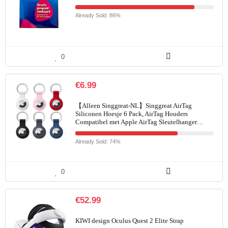
Already Sold: 86%
0
€
6.99
【Alleen Singgreat-NL】Singgreat AirTag
Siliconen Hoesje 6 Pack, AirTag Houders
Compatibel met Apple AirTag Sleutelhanger…
Already Sold: 74%
0
€
52.99
KIWI design Oculus Quest 2 Elite Strap