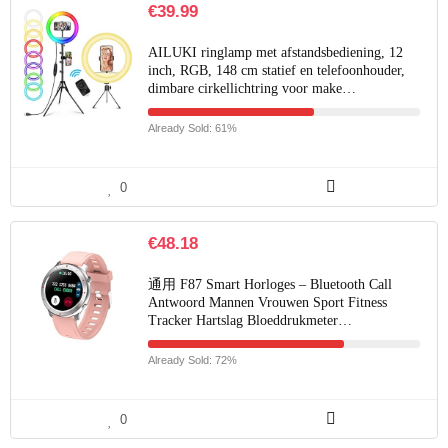
€
39.99
AILUKI ringlamp met afstandsbediening, 12
inch, RGB, 148 cm statief en telefoonhouder,
dimbare cirkellichtring voor make…
Already Sold: 61%
0
€
48.18
通用 F87 Smart Horloges – Bluetooth Call
Antwoord Mannen Vrouwen Sport Fitness
Tracker Hartslag Bloeddrukmeter…
Already Sold: 72%
0