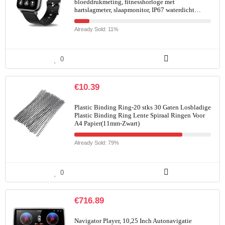
bloeddrukmeting, fitnesshorloge met
hartslagmeter, slaapmonitor, IP67 waterdicht…
Already Sold: 11%
0
€
10.39
Plastic Binding Ring-20 stks 30 Gaten Losbladige
Plastic Binding Ring Lente Spiraal Ringen Voor
A4 Papier(11mm-Zwart)
Already Sold: 79%
0
€
716.89
Navigator Player, 10,25 Inch Autonavigatie