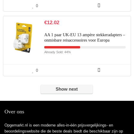
0
€
12.02
AA 1 paar UK-EU 13 ampère stekkeradapters –
onmisbare reisaccessoires voor Europa
Already Sold: 44%
0
Show next
Over ons
Opgemarkt.nl is een moderne alles-in-één prijsvergelijkings- en
beoordelingswebsite die de beste deals biedt die beschikbaar zijn op