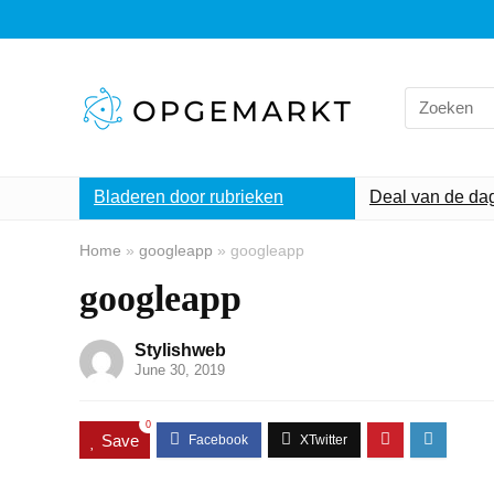
Search
for:
Bladeren door rubrieken
Deal van de da
Home
»
googleapp
»
googleapp
googleapp
Stylishweb
June 30, 2019
0
Save