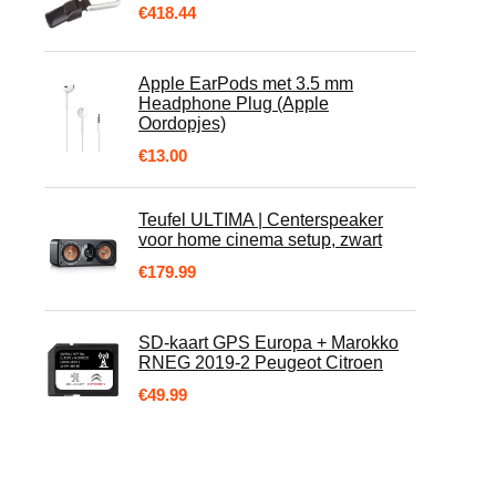
€
418.44
Apple EarPods met 3.5 mm
Headphone Plug (Apple
Oordopjes)
€
13.00
Teufel ULTIMA | Centerspeaker
voor home cinema setup, zwart
€
179.99
SD-kaart GPS Europa + Marokko
RNEG 2019-2 Peugeot Citroen
€
49.99