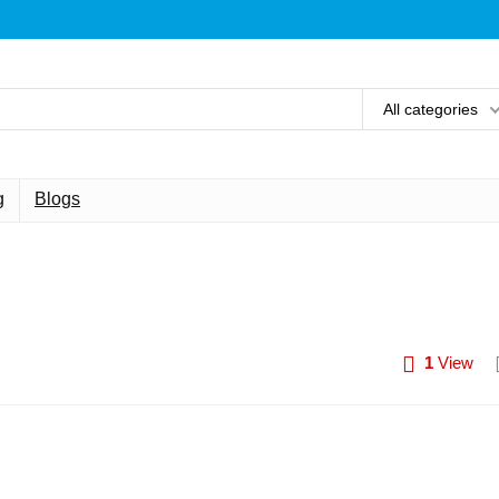
All categories
g
Blogs
1
View