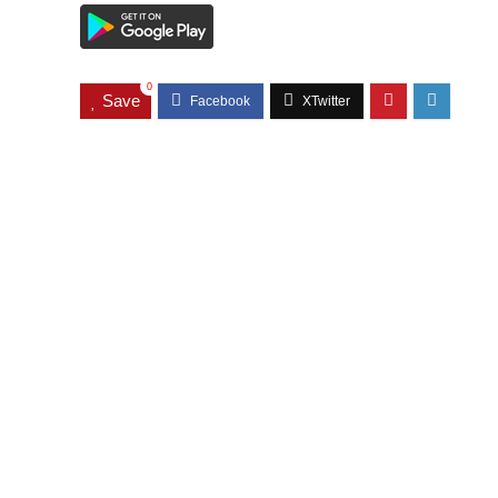
0
Save