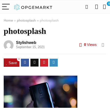
0
Home
»
photosplash
»
photosplash
photosplash
Stylishweb
0
Views
September 15, 2021
0
Save