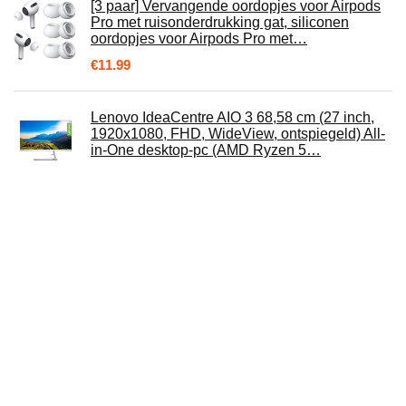
[3 paar] Vervangende oordopjes voor Airpods
Pro met ruisonderdrukking gat, siliconen
oordopjes voor Airpods Pro met…
€
11.99
Lenovo IdeaCentre AIO 3 68,58 cm (27 inch,
1920x1080, FHD, WideView, ontspiegeld) All-
in-One desktop-pc (AMD Ryzen 5…
€
557.60
Wicked Chili 4-in-1 simkaart-adapterset (Nano,
Micro, Standard, Eject Pin) voor mobiele
telefoon, smartphone en tablet…
€
6.79
KT-CASE voor Oculus Quest 2 Accessoires
Set: VR Vent Facial Interface Beugel & PU
Lederen Gezicht Pad met Anti-Lekkage…
€
20.56