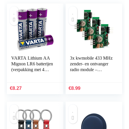
VARTA Lithium AA
3x kwmobile 433 MHz
Mignon LR6 batterijen
zender- en ontvanger
(verpakking met 4
radio module –
stuks) – ideaal voor
Compatibel met
digitale camera
Arduino en Raspberry
speelgoed GPS-
Pi – Draadloze
€
8.27
€
8.99
apparaten…
zendermodules