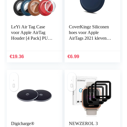
LeYi Air Tag Case
CoverKingz Siliconen
voor Apple AirTag
hoes voor Apple
Houder [4 Pack] PU
AirTags 2021 klevend
Lederen AirTags Case
– Air Tag zelfklevende
360 bescherming
hoes – kleefhouder –
AirTag Sleutelhanger
airtag sticker…
€
19.36
€
6.99
Airtag…
Digicharge®
NEWZEROL 3