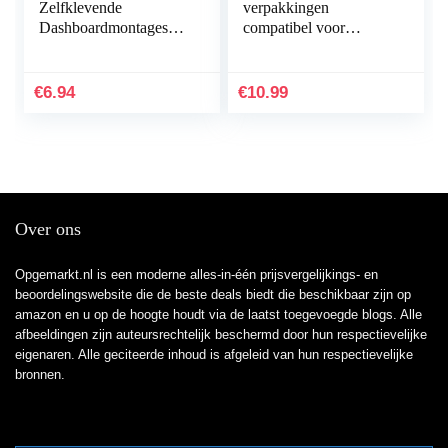
Zelfklevende
verpakkingen
Dashboardmontageschi
compatibel voor
jven voor alle TomTom
Garmin Venu
en Garmin
Sq/Garmin Venu Sq
Navigatiesysteem GPS-
Music Screen Protector,
€
6.94
€
10.99
houder Pad Tom
[Edge Cover] 3D
Tom…
Carbon…
Over ons
Opgemarkt.nl is een moderne alles-in-één prijsvergelijkings- en
beoordelingswebsite die de beste deals biedt die beschikbaar zijn op
amazon en u op de hoogte houdt via de laatst toegevoegde blogs. Alle
afbeeldingen zijn auteursrechtelijk beschermd door hun respectievelijke
eigenaren. Alle geciteerde inhoud is afgeleid van hun respectievelijke
bronnen.